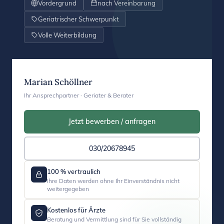
Vordergrund
nach Vereinbarung
Geriatrischer Schwerpunkt
Volle Weiterbildung
Marian Schöllner
Ihr Ansprechpartner · Geriater & Berater
Jetzt bewerben / anfragen
030/20678945
100 % vertraulich
Ihre Daten werden ohne Ihr Einverständnis nicht
weitergegeben
Kostenlos für Ärzte
Beratung und Vermittlung sind für Sie vollständig