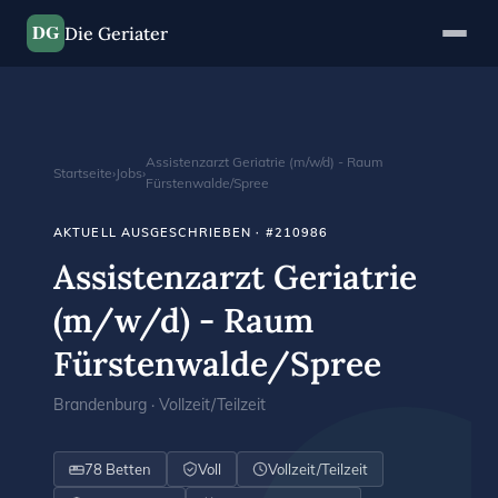
DG
Die Geriater
Assistenzarzt Geriatrie (m/w/d) - Raum
Startseite
›
Jobs
›
Fürstenwalde/Spree
AKTUELL AUSGESCHRIEBEN · #210986
Assistenzarzt Geriatrie
(m/w/d) - Raum
Fürstenwalde/Spree
Brandenburg · Vollzeit/Teilzeit
78 Betten
Voll
Vollzeit/Teilzeit