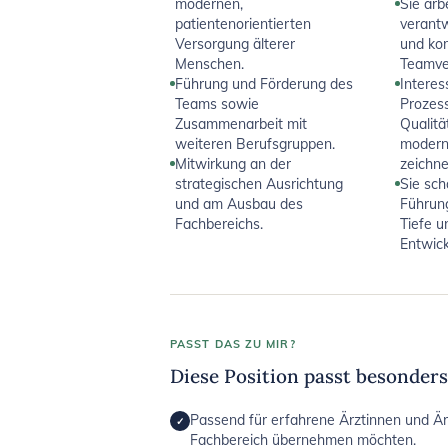
modernen,
Sie arb
patientenorientierten
verant
Versorgung älterer
und ko
Menschen.
Teamve
Führung und Förderung des
Interes
Teams sowie
Prozes
Zusammenarbeit mit
Qualitä
weiteren Berufsgruppen.
modern
Mitwirkung an der
zeichne
strategischen Ausrichtung
Sie sch
und am Ausbau des
Führung
Fachbereichs.
Tiefe u
Entwick
PASST DAS ZU MIR?
Diese Position passt besonder
Passend für erfahrene Ärztinnen und Ärz
✓
Fachbereich übernehmen möchten.