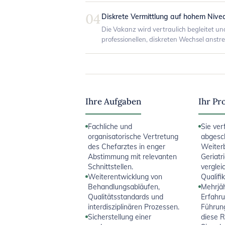
04
Diskrete Vermittlung auf hohem Nive
Die Vakanz wird vertraulich begleitet und
professionellen, diskreten Wechsel anstr
Ihre Aufgaben
Ihr Pro
Fachliche und
Sie ver
organisatorische Vertretung
abgesc
des Chefarztes in enger
Weiterb
Abstimmung mit relevanten
Geriatr
Schnittstellen.
verglei
Weiterentwicklung von
Qualifik
Behandlungsabläufen,
Mehrjäh
Qualitätsstandards und
Erfahru
interdisziplinären Prozessen.
Führun
Sicherstellung einer
diese R