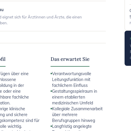
au
 eignet sich für Ärztinnen und Ärzte, die einen
eben.
fil
Das erwartet Sie
fügen über eine
Verantwortungsvolle
hlossene
Leitungsfunktion mit
ildung in der
fachlichem Einfluss
ie oder eine
Gestaltungsspielraum in
chbare fachliche
einem etablierten
ation.
medizinischen Umfeld
rige klinische
Kollegiale Zusammenarbeit
ng und sichere
über mehrere
gskompetenz sind für
Berufsgruppen hinweg
olle wichtig.
Langfristig angelegte