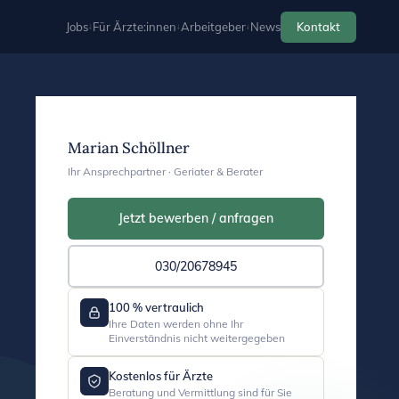
Jobs
Für Ärzte:innen
Arbeitgeber
News
Kontakt
Marian Schöllner
Ihr Ansprechpartner · Geriater & Berater
Jetzt bewerben / anfragen
030/20678945
100 % vertraulich
Ihre Daten werden ohne Ihr
Einverständnis nicht weitergegeben
Kostenlos für Ärzte
Beratung und Vermittlung sind für Sie