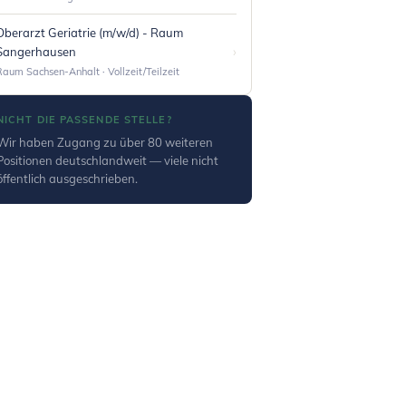
Oberarzt Geriatrie (m/w/d) - Raum
›
Sangerhausen
Raum Sachsen-Anhalt · Vollzeit/Teilzeit
NICHT DIE PASSENDE STELLE?
Wir haben Zugang zu über 80 weiteren
Positionen deutschlandweit — viele nicht
öffentlich ausgeschrieben.