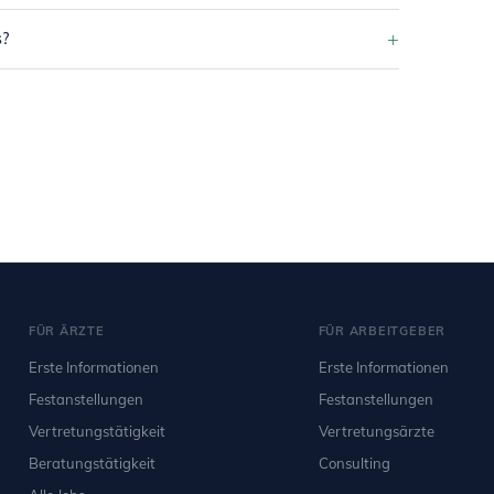
+
s?
FÜR ÄRZTE
FÜR ARBEITGEBER
Erste Informationen
Erste Informationen
Festanstellungen
Festanstellungen
Vertretungstätigkeit
Vertretungsärzte
Beratungstätigkeit
Consulting