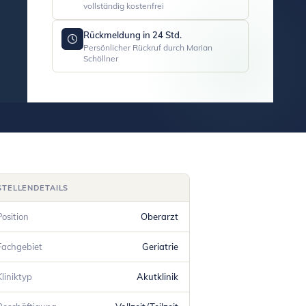
vollständig kostenfrei
Rückmeldung in 24 Std.
Persönlicher Rückruf durch Marian
Schöllner
STELLENDETAILS
Position
Oberarzt
Fachgebiet
Geriatrie
Kliniktyp
Akutklinik