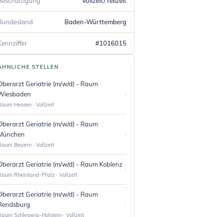
Beschäftigung
Vollzeit/Teilzeit
Bundesland
Baden-Württemberg
Kennziffer
#1016015
ÄHNLICHE STELLEN
Oberarzt Geriatrie (m/w/d) - Raum
›
Wiesbaden
Raum Hessen · Vollzeit
Oberarzt Geriatrie (m/w/d) - Raum
›
München
Raum Bayern · Vollzeit
Oberarzt Geriatrie (m/w/d) - Raum Koblenz
›
Raum Rheinland-Pfalz · Vollzeit
Oberarzt Geriatrie (m/w/d) - Raum
›
Rendsburg
Raum Schleswig-Holstein · Vollzeit