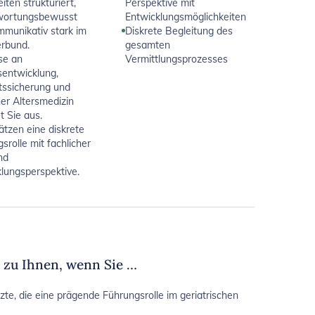
eiten strukturiert,
Perspektive mit
wortungsbewusst
Entwicklungsmöglichkeiten
mmunikativ stark im
Diskrete Begleitung des
rbund.
gesamten
se an
Vermittlungsprozesses
sentwicklung,
tssicherung und
er Altersmedizin
t Sie aus.
ätzen eine diskrete
srolle mit fachlicher
nd
lungsperspektive.
s zu Ihnen, wenn Sie …
te, die eine prägende Führungsrolle im geriatrischen