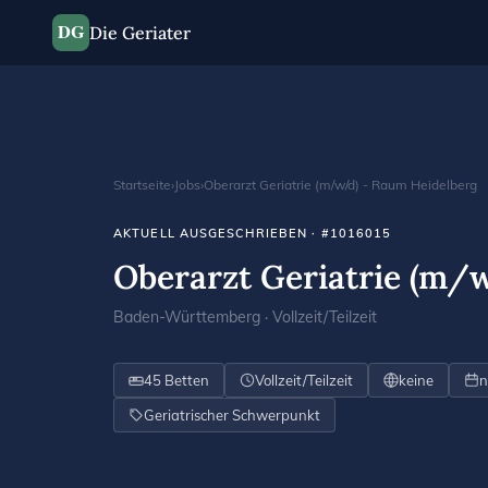
DG
Die Geriater
Startseite
›
Jobs
›
Oberarzt Geriatrie (m/w/d) - Raum Heidelberg
AKTUELL AUSGESCHRIEBEN · #1016015
Oberarzt Geriatrie (m/
Baden-Württemberg · Vollzeit/Teilzeit
45 Betten
Vollzeit/Teilzeit
keine
n
Geriatrischer Schwerpunkt