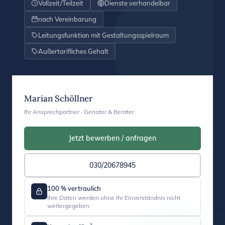
Vollzeit/Teilzeit
Dienste verhandelbar
nach Vereinbarung
Leitungsfunktion mit Gestaltungsspielraum
Außertarifliches Gehalt
Marian Schöllner
Ihr Ansprechpartner · Geriater & Berater
Jetzt bewerben / anfragen
030/20678945
100 % vertraulich
Ihre Daten werden ohne Ihr Einverständnis nicht
weitergegeben