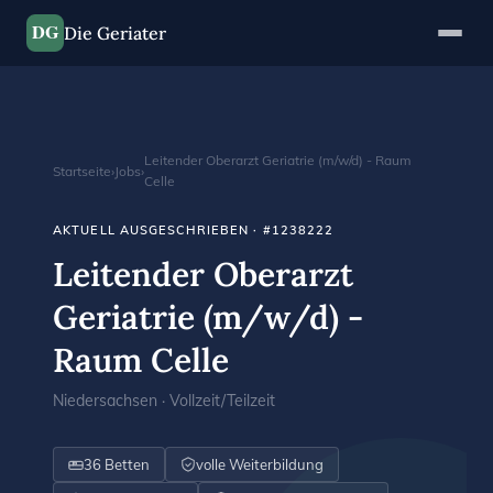
DG
Die Geriater
Leitender Oberarzt Geriatrie (m/w/d) - Raum
Startseite
›
Jobs
›
Celle
AKTUELL AUSGESCHRIEBEN · #1238222
Leitender Oberarzt
Geriatrie (m/w/d) -
Raum Celle
Niedersachsen · Vollzeit/Teilzeit
36 Betten
volle Weiterbildung