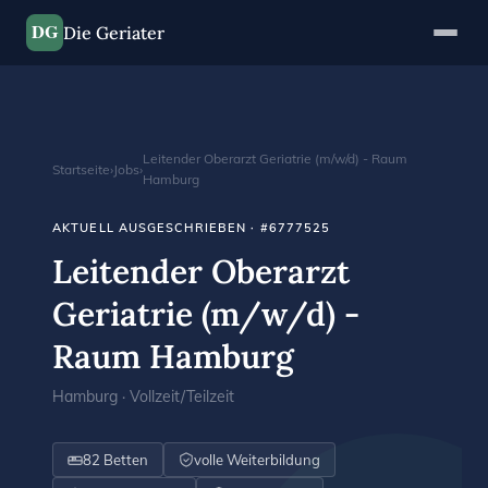
DG
Die Geriater
Leitender Oberarzt Geriatrie (m/w/d) - Raum
Startseite
›
Jobs
›
Hamburg
AKTUELL AUSGESCHRIEBEN · #6777525
Leitender Oberarzt
Geriatrie (m/w/d) -
Raum Hamburg
Hamburg · Vollzeit/Teilzeit
82 Betten
volle Weiterbildung