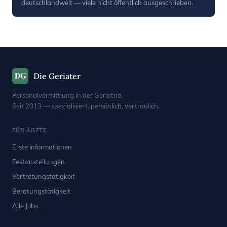
deutschlandweit — viele nicht öffentlich ausgeschrieben.
DG
Die Geriater
Personalvermittlung in der Geriatrie.
Seit 2013 — spezialisiert, persönlich, vertraulich.
FÜR ÄRZTE
Erste Informationen
Festanstellungen
Vertretungstätigkeit
Beratungstätigkeit
Alle Jobs