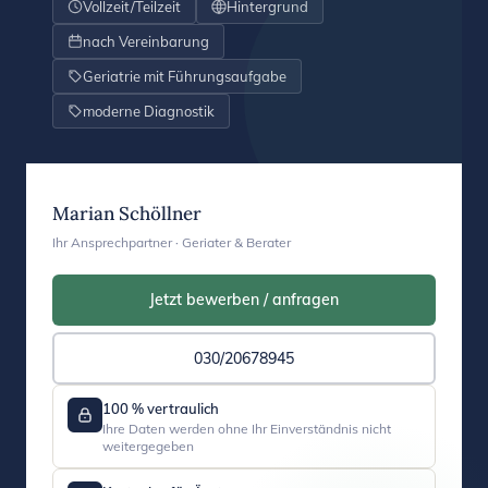
Vollzeit/Teilzeit
Hintergrund
nach Vereinbarung
Geriatrie mit Führungsaufgabe
moderne Diagnostik
Marian Schöllner
Ihr Ansprechpartner · Geriater & Berater
Jetzt bewerben / anfragen
030/20678945
100 % vertraulich
Ihre Daten werden ohne Ihr Einverständnis nicht
weitergegeben