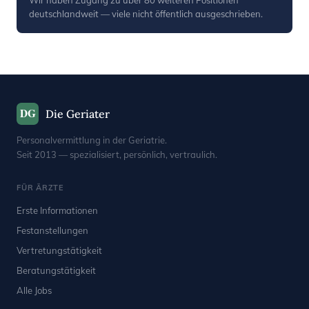
Wir haben Zugang zu über 80 weiteren Positionen
deutschlandweit — viele nicht öffentlich ausgeschrieben.
DG
Die Geriater
Personalvermittlung in der Geriatrie.
Seit 2013 — spezialisiert, persönlich, vertraulich.
FÜR ÄRZTE
Erste Informationen
Festanstellungen
Vertretungstätigkeit
Beratungstätigkeit
Alle Jobs