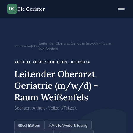
DG
Die Geriater
Leitender Oberarzt Geriatrie (m/w/d) - Raum
Startseite
›
Jobs
›
Weißenfels
AKTUELL AUSGESCHRIEBEN · #3909834
Leitender Oberarzt
Geriatrie (m/w/d) -
Raum Weißenfels
Sachsen-Anhalt · Vollzeit/Teilzeit
53 Betten
Volle Weiterbildung