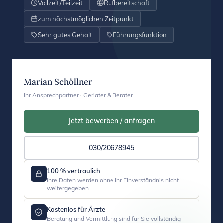
Vollzeit/Teilzeit
Rufbereitschaft
zum nächstmöglichen Zeitpunkt
Sehr gutes Gehalt
Führungsfunktion
Marian Schöllner
Ihr Ansprechpartner · Geriater & Berater
Jetzt bewerben / anfragen
030/20678945
100 % vertraulich
Ihre Daten werden ohne Ihr Einverständnis nicht
weitergegeben
Kostenlos für Ärzte
Beratung und Vermittlung sind für Sie vollständig