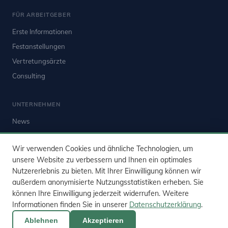
FÜR ARBEITGEBER
Erste Informationen
Festanstellungen
Vertretungsärzte
Consulting
UNTERNEHMEN
News
Kontakt
Wir verwenden Cookies und ähnliche Technologien, um
Impressum
unsere Website zu verbessern und Ihnen ein optimales
Datenschutz
Nutzererlebnis zu bieten. Mit Ihrer Einwilligung können wir
außerdem anonymisierte Nutzungsstatistiken erheben. Sie
können Ihre Einwilligung jederzeit widerrufen. Weitere
Informationen finden Sie in unserer
Datenschutzerklärung
.
© 2026 Die Geriater · Linienstrasse 111, 10115 Berlin
Ablehnen
Akzeptieren
Impressum
Datenschutz
Kontakt
Cookie-Einstellungen